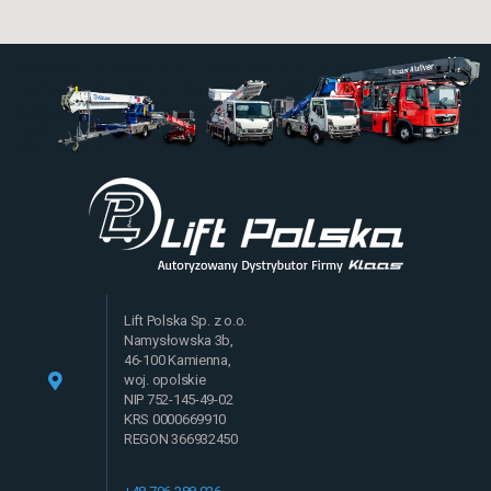
Lift Polska Sp. z o.o.
Namysłowska 3b,
46-100 Kamienna,
woj. opolskie
NIP 752-145-49-02
KRS 0000669910
REGON 366932450