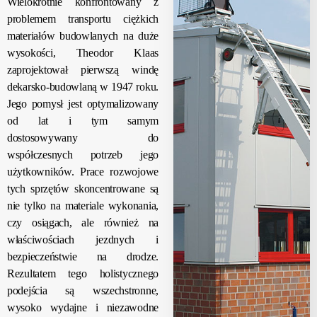
Wielokrotnie konfrontowany z
problemem transportu ciężkich
materiałów budowlanych na duże
wysokości, Theodor Klaas
zaprojektował pierwszą windę
dekarsko-budowlaną w 1947 roku.
Jego pomysł jest optymalizowany
od lat i tym samym
dostosowywany do
współczesnych potrzeb jego
użytkowników. Prace rozwojowe
tych sprzętów skoncentrowane są
nie tylko na materiale wykonania,
czy osiągach, ale również na
właściwościach jezdnych i
bezpieczeństwie na drodze.
Rezultatem tego holistycznego
podejścia są wszechstronne,
wysoko wydajne i niezawodne