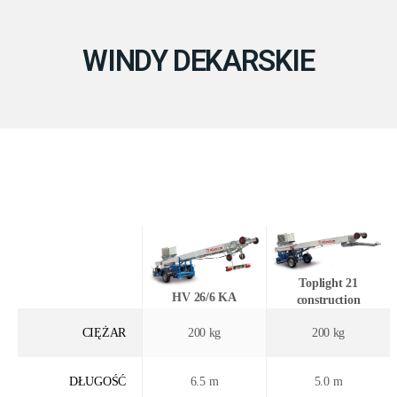
WINDY DEKARSKIE
Toplight 21
HV 26/6 KA
construction
CIĘŻAR
200 kg
200 kg
DŁUGOŚĆ
6.5 m
5.0 m