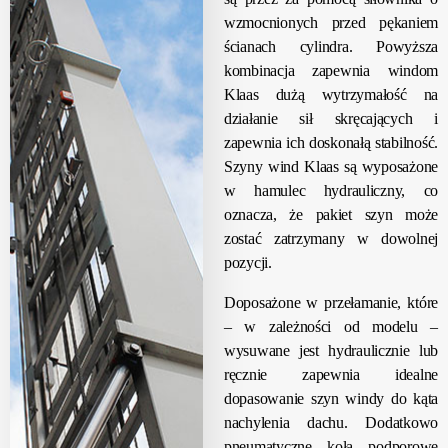
wzmocnionych przed pękaniem
ścianach cylindra. Powyższa
kombinacja zapewnia windom
Klaas dużą wytrzymałość na
działanie sił skręcających i
zapewnia ich doskonałą stabilność.
Szyny wind Klaas są wyposażone
w hamulec hydrauliczny, co
oznacza, że pakiet szyn może
zostać zatrzymany w dowolnej
pozycji.
Doposażone w przełamanie, które
– w zależności od modelu –
wysuwane jest hydraulicznie lub
ręcznie zapewnia idealne
dopasowanie szyn windy do kąta
nachylenia dachu. Dodatkowo
pneumatyczne koła podporowe