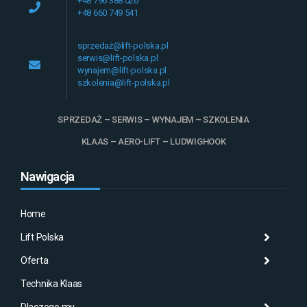
+48 796 388 026
+48 660 749 541
sprzedaż@lift-polska.pl
serwis@lift-polska.pl
wynajem@lift-polska.pl
szkolenia@lift-polska.pl
SPRZEDAŻ – SERWIS – WYNAJEM – SZKOLENIA
KLAAS – AERO-LIFT – LUDWIGHOOK
Nawigacja
Home
Lift Polska
Histo
Mas
Histo
Oferta
Aktu
Mas
Misj
Technika Klaas
Gale
Wyna
Klaa
Dlaczego my
Serw
AMA