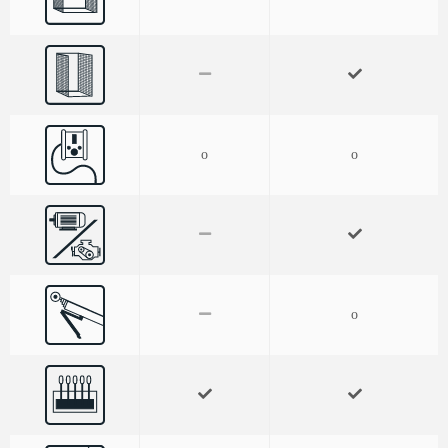
o
o
o