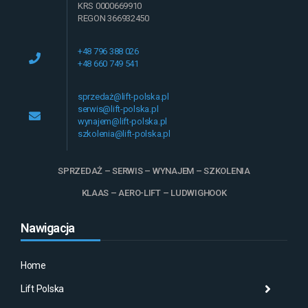
KRS 0000669910
REGON 366932450
+48 796 388 026
+48 660 749 541
sprzedaż@lift-polska.pl
serwis@lift-polska.pl
wynajem@lift-polska.pl
szkolenia@lift-polska.pl
SPRZEDAŻ – SERWIS – WYNAJEM – SZKOLENIA
KLAAS – AERO-LIFT – LUDWIGHOOK
Nawigacja
Home
Lift Polska
Histo
Mas
Histo