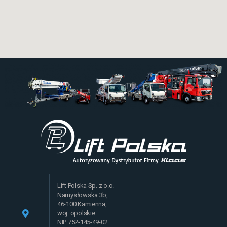
Lift Polska Sp. z o.o.
Namysłowska 3b,
46-100 Kamienna,
woj. opolskie
NIP 752-145-49-02