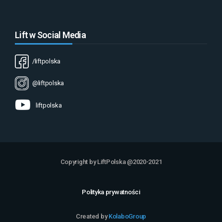
Lift w Social Media
/liftpolska
@liftpolska
liftpolska
Copyright by LiftPolska @2020-2021
Polityka prywatności
Created by
KolaboGroup