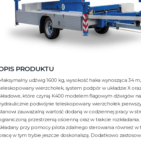
OPIS PRODUKTU
Maksymalny udźwig 1600 kg, wysokość haka wynosząca 34 m, 
teleskopowany wierzchołek, system podpór w układzie X oraz 
składowe, które czynią K400 modelem flagowym dźwigów na p
hydraulicznie podwójnie teleskopowany wierzchołek pierwszy
stanowi zauważalną wartość dodaną w codziennej pracy w str
ograniczoną przestrzenią ościenną oraz w trakcie rozkładani
składany przy pomocy pilota zdalnego sterowania również w
pracę w tym trybie jeszcze doskonalszą. Dodatkowo zastoso