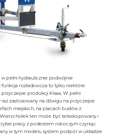
w pełni hydraulicznie podwójnie
funkcja rozładowcza to tylko niektóre
rzyczepie produkcji Klaas. W pełni
 raz zastosowany na dźwigu na przyczepie
efach miejskich, na placach budów z
a. Wierzchołek ten może być teleskopowany i
 trybie pracy z podestem roboczym czyniąc
wany w tym modelu system podpór w układzie