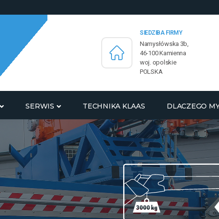
SIEDZIBA FIRMY
Namysłówska 3b,
46-100 Kamienna
woj. opolskie
POLSKA
SERWIS
TECHNIKA KLAAS
DLACZEGO M