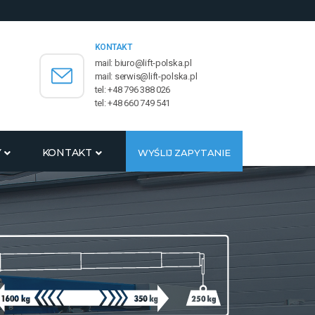
KONTAKT
mail: biuro@lift-polska.pl
mail: serwis@lift-polska.pl
tel: +48 796 388 026
tel: +48 660 749 541
Y
KONTAKT
WYŚLIJ ZAPYTANIE