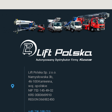
Lift Polska Sp. z o.o.
Namysłowska 3b,
46-100 Kamienna,
woj. opolskie
NIP 752-145-49-02
KRS 0000669910
REGON 366932450
+48 796 388 026