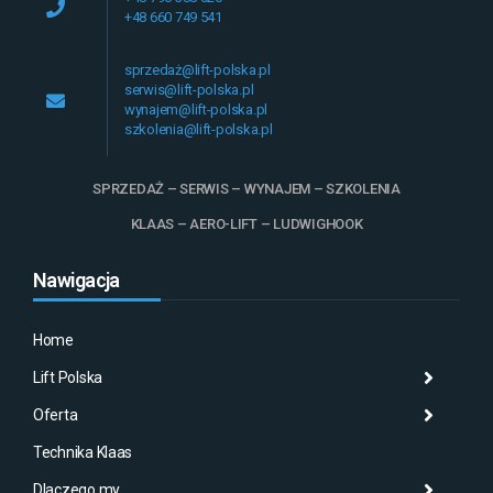
+48 660 749 541
sprzedaż@lift-polska.pl
serwis@lift-polska.pl
wynajem@lift-polska.pl
szkolenia@lift-polska.pl
SPRZEDAŻ – SERWIS – WYNAJEM – SZKOLENIA
KLAAS – AERO-LIFT – LUDWIGHOOK
Nawigacja
Home
Lift Polska
Histo
Mas
Histo
Oferta
Aktu
Mas
Misj
Technika Klaas
Gale
Wyna
Klaa
Dlaczego my
Serw
AMA