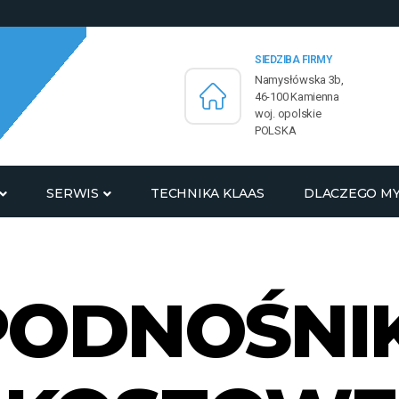
SIEDZIBA FIRMY
Namysłówska 3b,
46-100 Kamienna
woj. opolskie
POLSKA
SERWIS
TECHNIKA KLAAS
DLACZEGO M
PODNOŚNIK