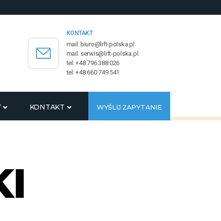
KONTAKT
mail: biuro@lift-polska.pl
mail: serwis@lift-polska.pl
tel: +48 796 388 026
tel: +48 660 749 541
Y
KONTAKT
WYŚLIJ ZAPYTANIE
I