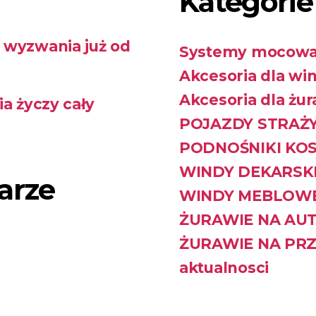
Kategorie
wyzwania już od
Systemy mocowa
Akcesoria dla wi
Akcesoria dla żur
a życzy cały
POJAZDY STRAŻ
PODNOŚNIKI KO
WINDY DEKARSK
arze
WINDY MEBLOW
ŻURAWIE NA AU
ŻURAWIE NA PR
aktualnosci