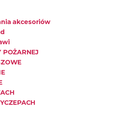
nia akcesoriów
nd
awi
Y POŻARNEJ
SZOWE
IE
E
TACH
ZYCZEPACH