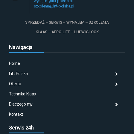
wynajem@lift-polska.pl
szkolenia@lift-polska.pl
SPRZEDAŻ – SERWIS – WYNAJEM – SZKOLENIA
KLAAS – AERO-LIFT – LUDWIGHOOK
Nawigacja
Home
Lift Polska
Histo
Mas
Histo
Oferta
Aktu
Mas
Misj
Technika Klaas
Gale
Wyna
Klaa
Dlaczego my
Serw
AMA
Kontakt
Serwis 24h