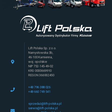
Lift Polska Sp. z o.o.
Namysłowska 3b,
46-100 Kamienna,
woj. opolskie
NIP 752-145-49-02
KRS 0000669910
REGON 366932450
+48 796 388 026
+48 660 749 541
sprzedaż@lift-polska.pl
serwis@lift-polska.pl