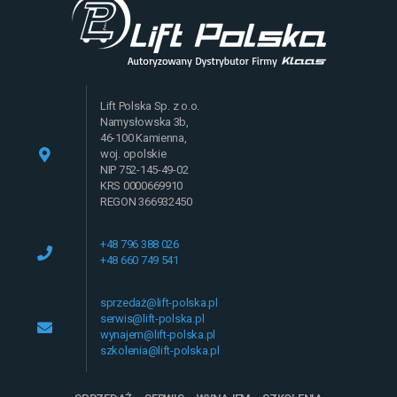
Lift Polska Sp. z o.o.
Namysłowska 3b,
46-100 Kamienna,
woj. opolskie
NIP 752-145-49-02
KRS 0000669910
REGON 366932450
+48 796 388 026
+48 660 749 541
sprzedaż@lift-polska.pl
serwis@lift-polska.pl
wynajem@lift-polska.pl
szkolenia@lift-polska.pl