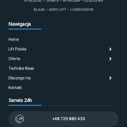
SPRZEDAŻ – SERWIS – WYNAJEM – SZKOLENIA
KLAAS – AERO-LIFT – LUDWIGHOOK
Nawigacja
Home
Lift Polska
Histo
Mas
Histo
Oferta
Aktu
Mas
Misj
Technika Klaas
Gale
Wyna
Klaa
Dlaczego my
Serw
AMA
Kontakt
Serwis 24h
+48 720 880 430