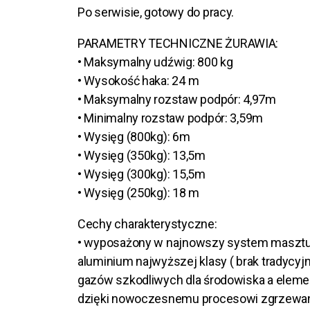
Po serwisie, gotowy do pracy.
PARAMETRY TECHNICZNE ŻURAWIA:
• Maksymalny udźwig: 800 kg
• Wysokość haka: 24 m
• Maksymalny rozstaw podpór: 4,97m
• Minimalny rozstaw podpór: 3,59m
• Wysięg (800kg): 6m
• Wysięg (350kg): 13,5m
• Wysięg (300kg): 15,5m
• Wysięg (250kg): 18 m
Cechy charakterystyczne:
• wyposażony w najnowszy system maszt
aluminium najwyższej klasy ( brak tradycyj
gazów szkodliwych dla środowiska a elem
dzięki nowoczesnemu procesowi zgrzewan