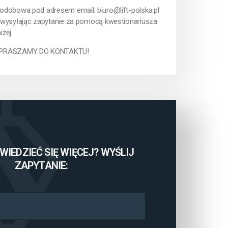
odobowa pod adresem email: biuro@lift-polska.pl
 wysyłając zapytanie za pomocą kwestionariusza
iżej.
PRASZAMY DO KONTAKTU!
IEDZIEĆ SIĘ WIĘCEJ? WYŚLIJ
ZAPYTANIE: