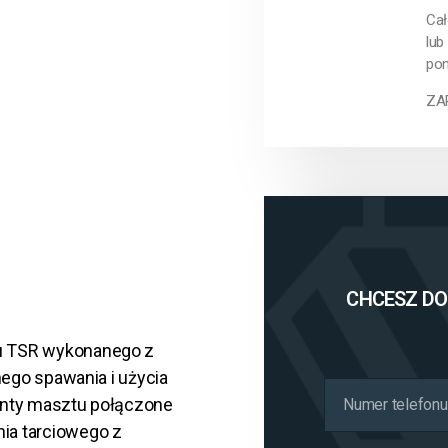
Cał
lub
pon
ZA
CHCESZ DOW
u TSR wykonanego z
nego spawania i użycia
enty masztu połączone
ia tarciowego z