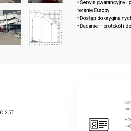
• Serwis gwarancyjny i 
terenie Europy
• Dostęp do oryginalnyc
• Badanie – protokół i 
Kon
pra
C 2,5T
+48
+48