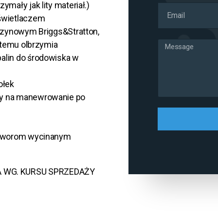
mały jak lity materiał.)
świetlaczem
enzynowym Briggs&Stratton,
i temu olbrzymia
alin do środowiska w
ołek
cy na manewrowanie po
 otworom wycinanym
 WG. KURSU SPRZEDAŻY