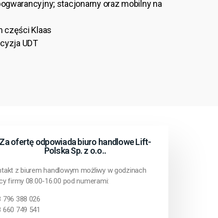
pogwarancyjny; stacjonarny oraz mobilny na
h części Klaas
decyzja UDT
Za ofertę odpowiada biuro handlowe Lift-
Polska Sp. z o.o..
takt z biurem handlowym możliwy w godzinach
cy firmy 08.00-16.00 pod numerami:
 796 388 026
 660 749 541