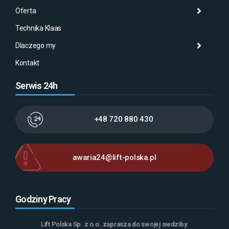
Oferta
Aktu
Mas
Misj
Technika Klaas
Gale
Wyna
Klaa
Dlaczego my
Serw
AMA
Kontakt
Serwis 24h
+48 720 880 430
awaria24@lift-polska.pl
Godziny Pracy
Lift Polska Sp. z o.o. zaprasza do swojej siedziby: