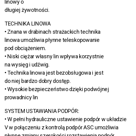
linowy o
długiej żywotności.
TECHNIKA LINOWA
• Znana w drabinach strażackich technika
linowa umożliwia płynne teleskopowanie
pod obciążeniem.
• Niski ciężar własny lin wpływa korzystnie
na wysięg i udźwig.
• Technika linowa jest bezobsługowa i jest
do niej bardzo dobry dostęp.
• Wysokie bezpieczeństwo dzięki podwójnej
prowadnicy lin
SYSTEM USTAWIANIA PODPÓR:
• W pełni hydrauliczne ustawienie podpór w układzie
V w połączeniu z kontrolą podpór ASC umożliwia
płynne zmiany szerokości rozstawienia podpór,