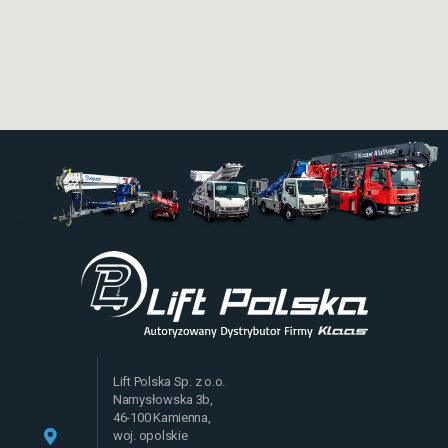
Lift Polska Sp. z o.o.
Namysłowska 3b,
46-100 Kamienna,
woj. opolskie