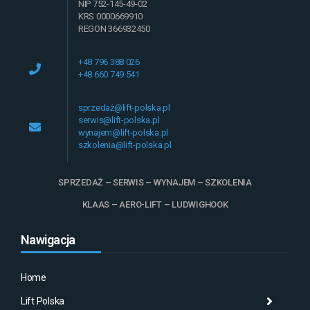
NIP 752-145-49-02
KRS 0000669910
REGON 366932450
+48 796 388 026
+48 660 749 541
sprzedaż@lift-polska.pl
serwis@lift-polska.pl
wynajem@lift-polska.pl
szkolenia@lift-polska.pl
SPRZEDAŻ – SERWIS – WYNAJEM – SZKOLENIA
KLAAS – AERO-LIFT – LUDWIGHOOK
Nawigacja
Home
Lift Polska
Histo
Mas
Histo