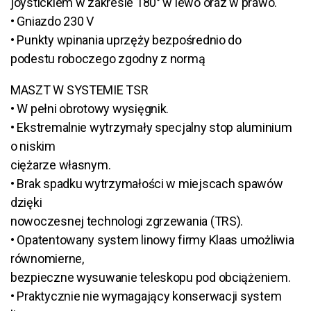
joystickiem w zakresie 180° w lewo oraz w prawo.
• Gniazdo 230 V
• Punkty wpinania uprzęży bezpośrednio do
podestu roboczego zgodny z normą
MASZT W SYSTEMIE TSR
• W pełni obrotowy wysięgnik.
• Ekstremalnie wytrzymały specjalny stop aluminium
o niskim
ciężarze własnym.
• Brak spadku wytrzymałości w miejscach spawów
dzięki
nowoczesnej technologi zgrzewania (TRS).
• Opatentowany system linowy firmy Klaas umożliwia
równomierne,
bezpieczne wysuwanie teleskopu pod obciążeniem.
• Praktycznie nie wymagający konserwacji system