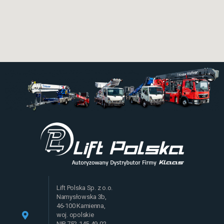
Lift Polska Sp. z o.o.
Namysłowska 3b,
46-100 Kamienna,
woj. opolskie
NIP 752-145-49-02