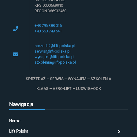
KRS 0000669910
REGON 366932450
+48 796 388 026
+48 660 749 541
sprzedaż@lift-polska.pl
serwis@lift-polska.pl
wynajem@lift-polska.pl
szkolenia@lift-polska.pl
SPRZEDAŻ – SERWIS – WYNAJEM – SZKOLENIA
KLAAS – AERO-LIFT – LUDWIGHOOK
Nawigacja
Home
Lift Polska
Histo
Mas
Histo