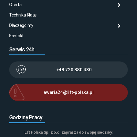
Oferta
Aktu
Mas
Misj
Technika Klaas
Gale
Wyna
Klaa
Dlaczego my
Serw
AMA
Kontakt
Serwis 24h
+48 720 880 430
awaria24@lift-polska.pl
Godziny Pracy
Lift Polska Sp. z o.o. zaprasza do swojej siedziby: