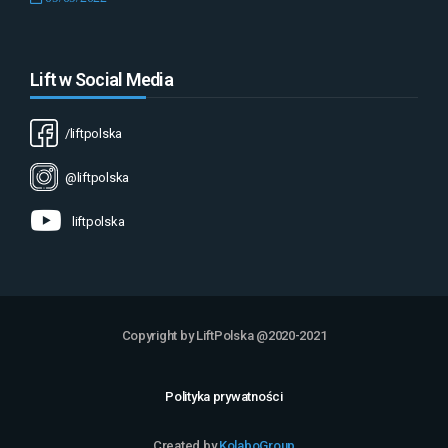
Lift w Social Media
/liftpolska
@liftpolska
liftpolska
Copyright by LiftPolska @2020-2021
Polityka prywatności
Created by
KolaboGroup