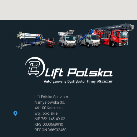
Lift Polska Sp. z o.o.
Namysłowska 3b,
46-100 Kamienna,
woj. opolskie
NIP 752-145-49-02
KRS 0000669910
REGON 366932450