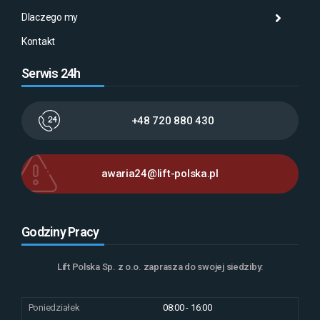
Dlaczego my
Serw
AMA
Kontakt
Serwis 24h
+48 720 880 430
awaria24@lift-polska.pl
Godziny Pracy
Lift Polska Sp. z o.o. zaprasza do swojej siedziby:
Poniedziałek
08:00 - 16:00