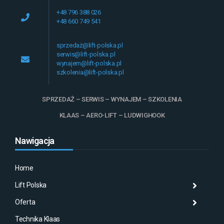
+48 796 388 026
+48 660 749 541
sprzedaż@lift-polska.pl
serwis@lift-polska.pl
wynajem@lift-polska.pl
szkolenia@lift-polska.pl
SPRZEDAŻ – SERWIS – WYNAJEM – SZKOLENIA
KLAAS – AERO-LIFT – LUDWIGHOOK
Nawigacja
Home
Lift Polska
Histo
Mas
Histo
Oferta
Aktu
Mas
Misj
Technika Klaas
Gale
Wyna
Klaa